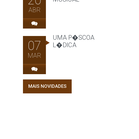
20
ABR
UMA P�SCOA
07
L�DICA
MAR
MAIS NOVIDADES