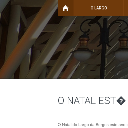
O LARGO
O NATAL EST�
O Natal do Largo da Borges este ano e