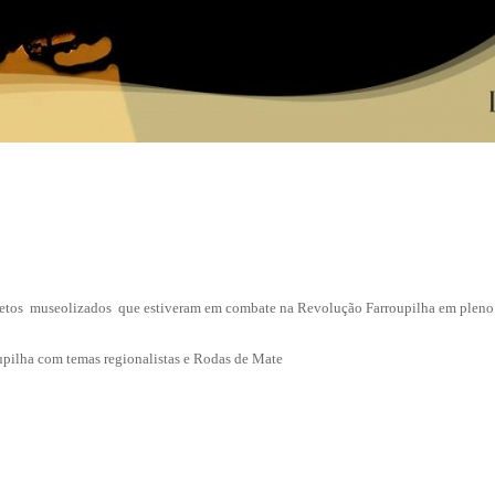
jetos museolizados que estiveram em combate na Revolução Farroupilha em pleno s
pilha com temas regionalistas e Rodas de Mate