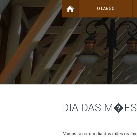
O LARGO
DIA DAS M�ES
Vamos fazer um dia das mães realmen