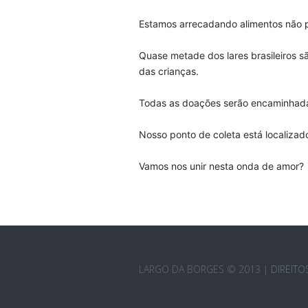
⠀
Estamos arrecadando alimentos não p
⠀
Quase metade dos lares brasileiros 
das crianças.
⠀
Todas as doações serão encaminhadas
⠀
Nosso ponto de coleta está localizad
Vamos nos unir nesta onda de amor?
LARGO DA BORGES © 2013 |
DIREIT