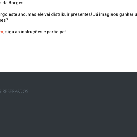
o da Borges 
argo este ano, mas ele vai distribuir presentes! Já imaginou ganhar
ges?
am
, siga as instruções e participe!
OS RESERVADOS