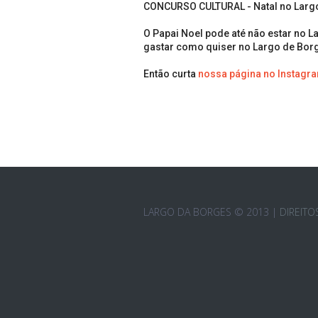
CONCURSO CULTURAL - Natal no Larg
O Papai Noel pode até não estar no L
gastar como quiser no Largo de Bor
Então curta 
nossa página no Instagr
LARGO DA BORGES © 2013 |
DIREIT